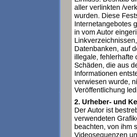
aller verlinkten /ve
wurden. Diese Festst
Internetangebotes 
in vom Autor einger
Linkverzeichnissen,
Datenbanken, auf de
illegale, fehlerhaft
Schäden, die aus d
Informationen entste
verwiesen wurde, nic
Veröffentlichung led
2. Urheber- und K
Der Autor ist bestre
verwendeten Grafik
beachten, von ihm s
Videosequenzen und 