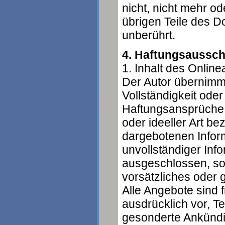
nicht, nicht mehr od
übrigen Teile des D
unberührt.
4. Haftungsaussch
1. Inhalt des Onlin
Der Autor übernimmt 
Vollständigkeit oder
Haftungsansprüche 
oder ideeller Art b
dargebotenen Inform
unvollständiger Inf
ausgeschlossen, sof
vorsätzliches oder 
Alle Angebote sind f
ausdrücklich vor, T
gesonderte Ankündi